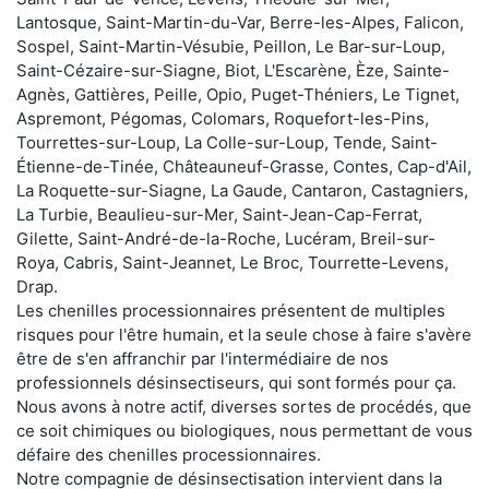
Lantosque, Saint-Martin-du-Var, Berre-les-Alpes, Falicon,
Sospel, Saint-Martin-Vésubie, Peillon, Le Bar-sur-Loup,
Saint-Cézaire-sur-Siagne, Biot, L'Escarène, Èze, Sainte-
Agnès, Gattières, Peille, Opio, Puget-Théniers, Le Tignet,
Aspremont, Pégomas, Colomars, Roquefort-les-Pins,
Tourrettes-sur-Loup, La Colle-sur-Loup, Tende, Saint-
Étienne-de-Tinée, Châteauneuf-Grasse, Contes, Cap-d'Ail,
La Roquette-sur-Siagne, La Gaude, Cantaron, Castagniers,
La Turbie, Beaulieu-sur-Mer, Saint-Jean-Cap-Ferrat,
Gilette, Saint-André-de-la-Roche, Lucéram, Breil-sur-
Roya, Cabris, Saint-Jeannet, Le Broc, Tourrette-Levens,
Drap.
Les chenilles processionnaires présentent de multiples
risques pour l'être humain, et la seule chose à faire s'avère
être de s'en affranchir par l'intermédiaire de nos
professionnels désinsectiseurs, qui sont formés pour ça.
Nous avons à notre actif, diverses sortes de procédés, que
ce soit chimiques ou biologiques, nous permettant de vous
défaire des chenilles processionnaires.
Notre compagnie de désinsectisation intervient dans la