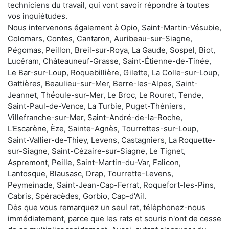
techniciens du travail, qui vont savoir répondre à toutes
vos inquiétudes.
Nous intervenons également à Opio, Saint-Martin-Vésubie,
Colomars, Contes, Cantaron, Auribeau-sur-Siagne,
Pégomas, Peillon, Breil-sur-Roya, La Gaude, Sospel, Biot,
Lucéram, Châteauneuf-Grasse, Saint-Étienne-de-Tinée,
Le Bar-sur-Loup, Roquebillière, Gilette, La Colle-sur-Loup,
Gattières, Beaulieu-sur-Mer, Berre-les-Alpes, Saint-
Jeannet, Théoule-sur-Mer, Le Broc, Le Rouret, Tende,
Saint-Paul-de-Vence, La Turbie, Puget-Théniers,
Villefranche-sur-Mer, Saint-André-de-la-Roche,
L'Escarène, Èze, Sainte-Agnès, Tourrettes-sur-Loup,
Saint-Vallier-de-Thiey, Levens, Castagniers, La Roquette-
sur-Siagne, Saint-Cézaire-sur-Siagne, Le Tignet,
Aspremont, Peille, Saint-Martin-du-Var, Falicon,
Lantosque, Blausasc, Drap, Tourrette-Levens,
Peymeinade, Saint-Jean-Cap-Ferrat, Roquefort-les-Pins,
Cabris, Spéracèdes, Gorbio, Cap-d'Ail.
Dès que vous remarquez un seul rat, téléphonez-nous
immédiatement, parce que les rats et souris n'ont de cesse