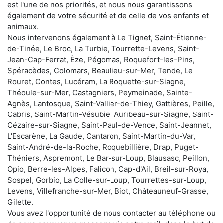
est l'une de nos priorités, et nous nous garantissons
également de votre sécurité et de celle de vos enfants et
animaux.
Nous intervenons également à Le Tignet, Saint-Étienne-
de-Tinée, Le Broc, La Turbie, Tourrette-Levens, Saint-
Jean-Cap-Ferrat, Èze, Pégomas, Roquefort-les-Pins,
Spéracèdes, Colomars, Beaulieu-sur-Mer, Tende, Le
Rouret, Contes, Lucéram, La Roquette-sur-Siagne,
Théoule-sur-Mer, Castagniers, Peymeinade, Sainte-
Agnès, Lantosque, Saint-Vallier-de-Thiey, Gattières, Peille,
Cabris, Saint-Martin-Vésubie, Auribeau-sur-Siagne, Saint-
Cézaire-sur-Siagne, Saint-Paul-de-Vence, Saint-Jeannet,
L'Escarène, La Gaude, Cantaron, Saint-Martin-du-Var,
Saint-André-de-la-Roche, Roquebillière, Drap, Puget-
Théniers, Aspremont, Le Bar-sur-Loup, Blausasc, Peillon,
Opio, Berre-les-Alpes, Falicon, Cap-d'Ail, Breil-sur-Roya,
Sospel, Gorbio, La Colle-sur-Loup, Tourrettes-sur-Loup,
Levens, Villefranche-sur-Mer, Biot, Châteauneuf-Grasse,
Gilette.
Vous avez l'opportunité de nous contacter au téléphone ou