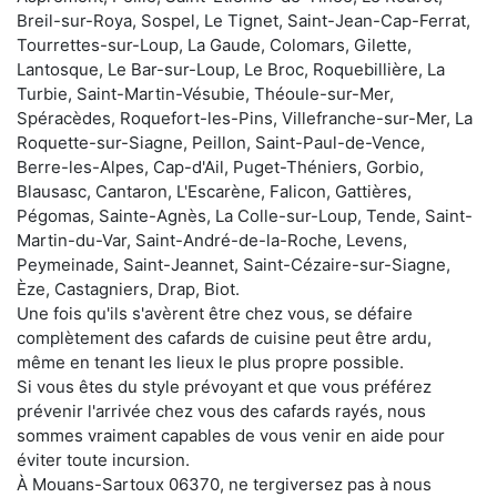
Breil-sur-Roya, Sospel, Le Tignet, Saint-Jean-Cap-Ferrat,
Tourrettes-sur-Loup, La Gaude, Colomars, Gilette,
Lantosque, Le Bar-sur-Loup, Le Broc, Roquebillière, La
Turbie, Saint-Martin-Vésubie, Théoule-sur-Mer,
Spéracèdes, Roquefort-les-Pins, Villefranche-sur-Mer, La
Roquette-sur-Siagne, Peillon, Saint-Paul-de-Vence,
Berre-les-Alpes, Cap-d'Ail, Puget-Théniers, Gorbio,
Blausasc, Cantaron, L'Escarène, Falicon, Gattières,
Pégomas, Sainte-Agnès, La Colle-sur-Loup, Tende, Saint-
Martin-du-Var, Saint-André-de-la-Roche, Levens,
Peymeinade, Saint-Jeannet, Saint-Cézaire-sur-Siagne,
Èze, Castagniers, Drap, Biot.
Une fois qu'ils s'avèrent être chez vous, se défaire
complètement des cafards de cuisine peut être ardu,
même en tenant les lieux le plus propre possible.
Si vous êtes du style prévoyant et que vous préférez
prévenir l'arrivée chez vous des cafards rayés, nous
sommes vraiment capables de vous venir en aide pour
éviter toute incursion.
À Mouans-Sartoux 06370, ne tergiversez pas à nous