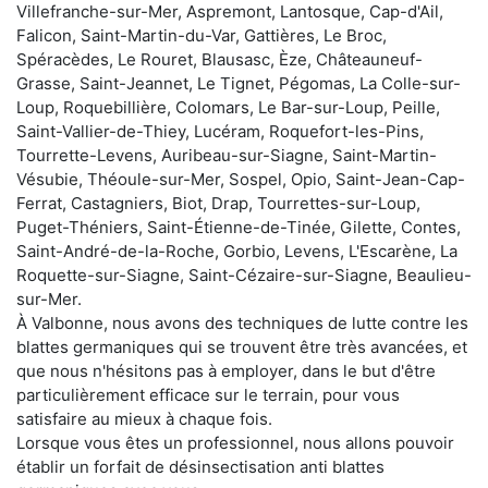
Villefranche-sur-Mer, Aspremont, Lantosque, Cap-d'Ail,
Falicon, Saint-Martin-du-Var, Gattières, Le Broc,
Spéracèdes, Le Rouret, Blausasc, Èze, Châteauneuf-
Grasse, Saint-Jeannet, Le Tignet, Pégomas, La Colle-sur-
Loup, Roquebillière, Colomars, Le Bar-sur-Loup, Peille,
Saint-Vallier-de-Thiey, Lucéram, Roquefort-les-Pins,
Tourrette-Levens, Auribeau-sur-Siagne, Saint-Martin-
Vésubie, Théoule-sur-Mer, Sospel, Opio, Saint-Jean-Cap-
Ferrat, Castagniers, Biot, Drap, Tourrettes-sur-Loup,
Puget-Théniers, Saint-Étienne-de-Tinée, Gilette, Contes,
Saint-André-de-la-Roche, Gorbio, Levens, L'Escarène, La
Roquette-sur-Siagne, Saint-Cézaire-sur-Siagne, Beaulieu-
sur-Mer.
À Valbonne, nous avons des techniques de lutte contre les
blattes germaniques qui se trouvent être très avancées, et
que nous n'hésitons pas à employer, dans le but d'être
particulièrement efficace sur le terrain, pour vous
satisfaire au mieux à chaque fois.
Lorsque vous êtes un professionnel, nous allons pouvoir
établir un forfait de désinsectisation anti blattes