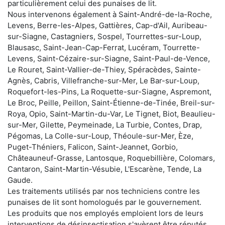
particulièrement celui des punaises de lit.
Nous intervenons également à Saint-André-de-la-Roche,
Levens, Berre-les-Alpes, Gattières, Cap-d'Ail, Auribeau-
sur-Siagne, Castagniers, Sospel, Tourrettes-sur-Loup,
Blausasc, Saint-Jean-Cap-Ferrat, Lucéram, Tourrette-
Levens, Saint-Cézaire-sur-Siagne, Saint-Paul-de-Vence,
Le Rouret, Saint-Vallier-de-Thiey, Spéracèdes, Sainte-
Agnès, Cabris, Villefranche-sur-Mer, Le Bar-sur-Loup,
Roquefort-les-Pins, La Roquette-sur-Siagne, Aspremont,
Le Broc, Peille, Peillon, Saint-Étienne-de-Tinée, Breil-sur-
Roya, Opio, Saint-Martin-du-Var, Le Tignet, Biot, Beaulieu-
sur-Mer, Gilette, Peymeinade, La Turbie, Contes, Drap,
Pégomas, La Colle-sur-Loup, Théoule-sur-Mer, Èze,
Puget-Théniers, Falicon, Saint-Jeannet, Gorbio,
Châteauneuf-Grasse, Lantosque, Roquebillière, Colomars,
Cantaron, Saint-Martin-Vésubie, L'Escarène, Tende, La
Gaude.
Les traitements utilisés par nos techniciens contre les
punaises de lit sont homologués par le gouvernement.
Les produits que nos employés emploient lors de leurs
interventions de désinsectisation s'avèrent être réputés