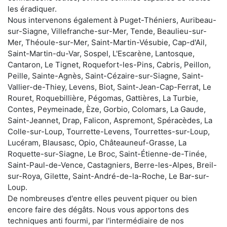
les éradiquer.
Nous intervenons également à Puget-Théniers, Auribeau-
sur-Siagne, Villefranche-sur-Mer, Tende, Beaulieu-sur-
Mer, Théoule-sur-Mer, Saint-Martin-Vésubie, Cap-d'Ail,
Saint-Martin-du-Var, Sospel, L'Escarène, Lantosque,
Cantaron, Le Tignet, Roquefort-les-Pins, Cabris, Peillon,
Peille, Sainte-Agnès, Saint-Cézaire-sur-Siagne, Saint-
Vallier-de-Thiey, Levens, Biot, Saint-Jean-Cap-Ferrat, Le
Rouret, Roquebillière, Pégomas, Gattières, La Turbie,
Contes, Peymeinade, Èze, Gorbio, Colomars, La Gaude,
Saint-Jeannet, Drap, Falicon, Aspremont, Spéracèdes, La
Colle-sur-Loup, Tourrette-Levens, Tourrettes-sur-Loup,
Lucéram, Blausasc, Opio, Châteauneuf-Grasse, La
Roquette-sur-Siagne, Le Broc, Saint-Étienne-de-Tinée,
Saint-Paul-de-Vence, Castagniers, Berre-les-Alpes, Breil-
sur-Roya, Gilette, Saint-André-de-la-Roche, Le Bar-sur-
Loup.
De nombreuses d'entre elles peuvent piquer ou bien
encore faire des dégâts. Nous vous apportons des
techniques anti fourmi, par l'intermédiaire de nos