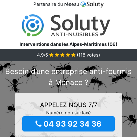
Partenaire du réseau
Interventions dans les Alpes-Maritimes (06)
4.9/5
(
118
votes)
Besoin d’une entreprise anti-fourmis
à Monaco ?
APPELEZ NOUS 7/7
Numéro non surtaxé
04 93 92 34 36