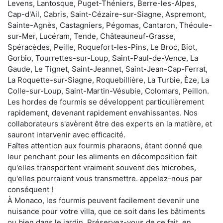
Levens, Lantosque, Puget-Théniers, Berre-les-Alpes,
Cap-d'Ail, Cabris, Saint-Cézaire-sur-Siagne, Aspremont,
Sainte-Agnès, Castagniers, Pégomas, Cantaron, Théoule-
sur-Mer, Lucéram, Tende, Châteauneuf-Grasse,
Spéracèdes, Peille, Roquefort-les-Pins, Le Broc, Biot,
Gorbio, Tourrettes-sur-Loup, Saint-Paul-de-Vence, La
Gaude, Le Tignet, Saint-Jeannet, Saint-Jean-Cap-Ferrat,
La Roquette-sur-Siagne, Roquebillière, La Turbie, Èze, La
Colle-sur-Loup, Saint-Martin-Vésubie, Colomars, Peillon.
Les hordes de fourmis se développent particulièrement
rapidement, devenant rapidement envahissantes. Nos
collaborateurs s'avèrent être des experts en la matière, et
sauront intervenir avec efficacité.
Faîtes attention aux fourmis pharaons, étant donné que
leur penchant pour les aliments en décomposition fait
qu'elles transportent vraiment souvent des microbes,
qu'elles pourraient vous transmettre. appelez-nous par
conséquent !
À Monaco, les fourmis peuvent facilement devenir une
nuisance pour votre villa, que ce soit dans les bâtiments
ou bien dans le jardin. Préservez-vous de ce fait, en