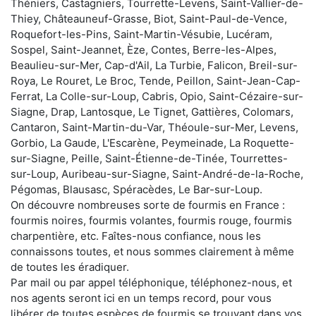
Théniers, Castagniers, Tourrette-Levens, Saint-Vallier-de-
Thiey, Châteauneuf-Grasse, Biot, Saint-Paul-de-Vence,
Roquefort-les-Pins, Saint-Martin-Vésubie, Lucéram,
Sospel, Saint-Jeannet, Èze, Contes, Berre-les-Alpes,
Beaulieu-sur-Mer, Cap-d'Ail, La Turbie, Falicon, Breil-sur-
Roya, Le Rouret, Le Broc, Tende, Peillon, Saint-Jean-Cap-
Ferrat, La Colle-sur-Loup, Cabris, Opio, Saint-Cézaire-sur-
Siagne, Drap, Lantosque, Le Tignet, Gattières, Colomars,
Cantaron, Saint-Martin-du-Var, Théoule-sur-Mer, Levens,
Gorbio, La Gaude, L'Escarène, Peymeinade, La Roquette-
sur-Siagne, Peille, Saint-Étienne-de-Tinée, Tourrettes-
sur-Loup, Auribeau-sur-Siagne, Saint-André-de-la-Roche,
Pégomas, Blausasc, Spéracèdes, Le Bar-sur-Loup.
On découvre nombreuses sorte de fourmis en France :
fourmis noires, fourmis volantes, fourmis rouge, fourmis
charpentière, etc. Faîtes-nous confiance, nous les
connaissons toutes, et nous sommes clairement à même
de toutes les éradiquer.
Par mail ou par appel téléphonique, téléphonez-nous, et
nos agents seront ici en un temps record, pour vous
libérer de toutes espèces de fourmis se trouvant dans vos